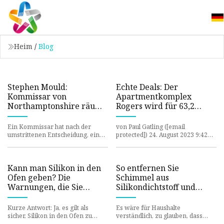
Heim
/
Blog
Stephen Mould:
Echte Deals: Der
Kommissar von
Apartmentkomplex
Northamptonshire räumt
Rogers wird für 63,2
„Fehleinschätzung“ ein
Millionen US-Dollar
verkauft
Ein Kommissar hat nach der
von Paul Gatling ([email
umstrittenen Entscheidung, einen
protected]) 24. August 2023 9:42
Freund für eine leitende Stelle bei
Uhr 1.509 Aufrufe Ein
der Feuerwehr zu ernenn
Luxusapartmentkomplex mit 250
Wohneinhe
Kann man Silikon in den
So entfernen Sie
Ofen geben? Die
Schimmel aus
Warnungen, die Sie
Silikondichtstoff und
beachten müssen
verhindern, dass er
nachwachsen kann
Kurze Antwort: Ja, es gilt als
Es wäre für Haushalte
sicher, Silikon in den Ofen zu
verständlich, zu glauben, dass
geben – es gibt jedoch Vorbehalte
Schimmel aufgrund der