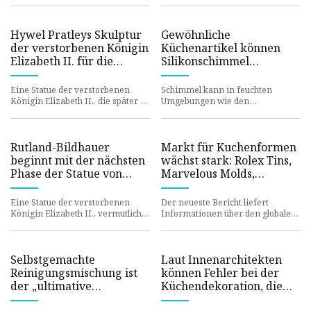
bei den Dekorationsidee
wasserfesten Eigenschaften von
Silikondichts
Hywel Pratleys Skulptur
Gewöhnliche
der verstorbenen Königin
Küchenartikel können
Elizabeth II. für die
Silikonschimmel
Oakham Library in
vertreiben und dessen
Rutland erreicht das
Rückkehr verhindern
Eine Statue der verstorbenen
Schimmel kann in feuchten
Silikonstadium
Königin Elizabeth II., die später in
Umgebungen wie den
diesem Jahr enthüllt werden soll,
Dichtungsmassen in Ihrem
hat ein weiteres St
Badezimmer leicht wachsen, aber
es gibt eine einf
Rutland-Bildhauer
Markt für Kuchenformen
beginnt mit der nächsten
wächst stark: Rolex Tins,
Phase der Statue von
Marvelous Molds,
Königin Elizabeth II
Novacart, OVAIS METAL
INDUSTRIES
Eine Statue der verstorbenen
Der neueste Bericht liefert
Königin Elizabeth II., vermutlich
Informationen über den globalen
Englands erstes dauerhaftes
Markt für Kuchenformen und
Denkmal für die Monarchin, b
prognostiziert die
Wachstumsaussi
Selbstgemachte
Laut Innenarchitekten
Reinigungsmischung ist
können Fehler bei der
der „ultimative
Küchendekoration, die
Schwarzschimmelkiller“
man vermeiden sollte,