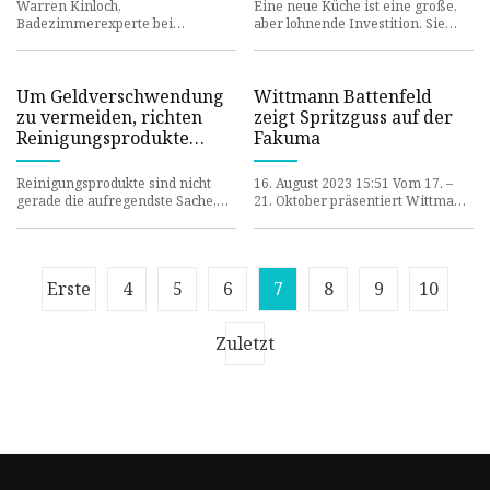
für hartnäckigen
Käufer abschrecken
Warren Kinloch,
Eine neue Küche ist eine große,
Schimmel im
Badezimmerexperte bei
aber lohnende Investition. Sie
Badezimmer
Bathroom Deal, sagte: „Der
steigert immer den Wert einer
Hauptgrund für die Entstehung
Immobilie und bietet einen
von Schimmel im Sommer i
Um Geldverschwendung
Wittmann Battenfeld
zu vermeiden, richten
zeigt Spritzguss auf der
Reinigungsprodukte
Fakuma
„mehr Schaden als
Nutzen“ an
Reinigungsprodukte sind nicht
16. August 2023 15:51 Vom 17. –
gerade die aufregendste Sache,
21. Oktober präsentiert Wittmann
für die man hart verdientes Geld
Battenfeld auf der Fakuma in
ausgibt, und da die Lebens
Halle B1, Stand 1204 Sprit
Erste
4
5
6
7
8
9
10
Zuletzt