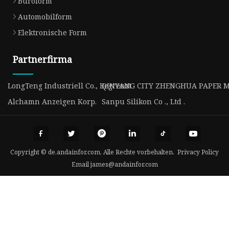
Büroform
Automobilform
Elektronische Form
Partnerfirma
LongTeng Industriell Co., Begrenzt
QINYANG CITY ZHENGHUA PAPER M
Alchamn Anzeigen Korp.
Sanpu Silikon Co ., Ltd .
Copyright © de.andainfor.com, Alle Rechte vorbehalten.
Privacy Policy
Email
james@andainfor.com