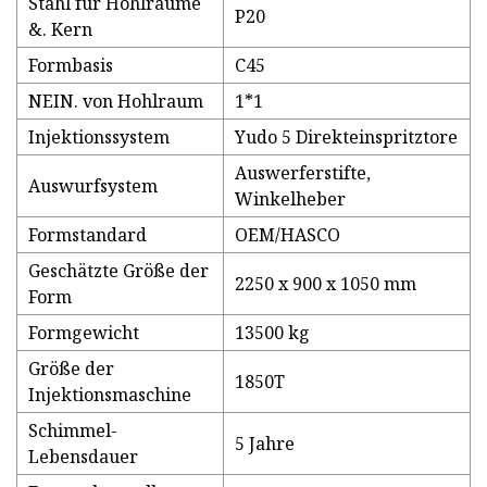
Stahl für Hohlräume
P20
&. Kern
Formbasis
C45
NEIN. von Hohlraum
1*1
Injektionssystem
Yudo 5 Direkteinspritztore
Auswerferstifte,
Auswurfsystem
Winkelheber
Formstandard
OEM/HASCO
Geschätzte Größe der
2250 x 900 x 1050 mm
Form
Formgewicht
13500 kg
Größe der
1850T
Injektionsmaschine
Schimmel-
5 Jahre
Lebensdauer