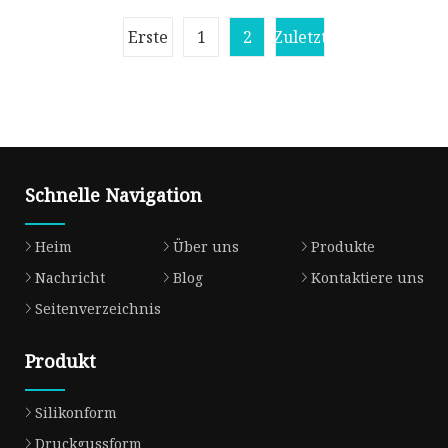
kundenspezifischer
Ersatzteile Kunststoff-
Erste
1
2
Zuletzt
Spritzgussformen
Schnelle Navigation
Heim
Über uns
Produkte
Nachricht
Blog
Kontaktiere uns
Seitenverzeichnis
Produkt
Silikonform
Druckgussform