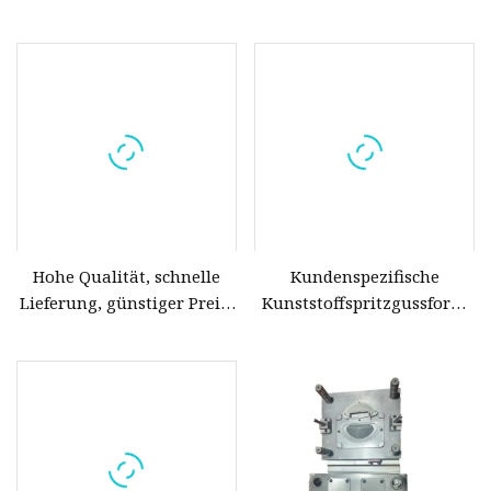
mit glatter
Kunststoffspritzguss
Oberflächenabdeckung für
Kunststoffwerkzeuge
Staubreinigungsmaschinen
Automatische
Spritzgussform ABS PC PBT
Pei PA POM PP PE-Form für
Haushaltsprodukte
Hohe Qualität, schnelle
Kundenspezifische
Lieferung, günstiger Preis,
Kunststoffspritzgussform
Hersteller von
mit einer Kavität für PP-
Präzisionsspritzgussformen,
Produkte
Hersteller von
kundenspezifischen
Kunststoffspritzgussformen
und
Kunststoffspritzgussherstellern